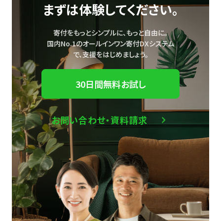
まずは体験してください。
寄付をもっとシンプルに、もっと自由に。
国内No.1のオールインワン寄付DXシステム
で、
支援をはじめましょう。
30日間無料お試し
お問い合わせ・資料請求