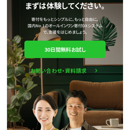
まずは体験してください。
寄付をもっとシンプルに、もっと自由に。
国内No.1のオールインワン寄付DXシステム
で、
支援をはじめましょう。
30日間無料お試し
お問い合わせ・資料請求