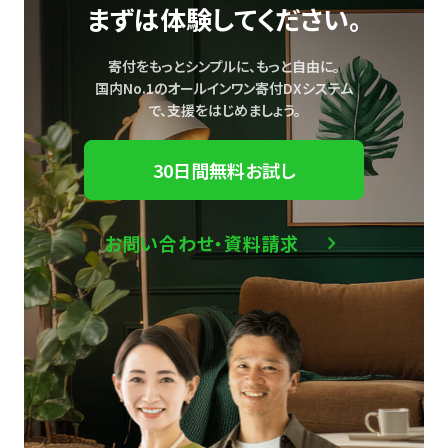
まずは体験してください。
寄付をもっとシンプルに、もっと自由に。
国内No.1のオールインワン寄付DXシステム
で、
支援をはじめましょう。
30日間無料お試し
お問い合わせ・資料請求