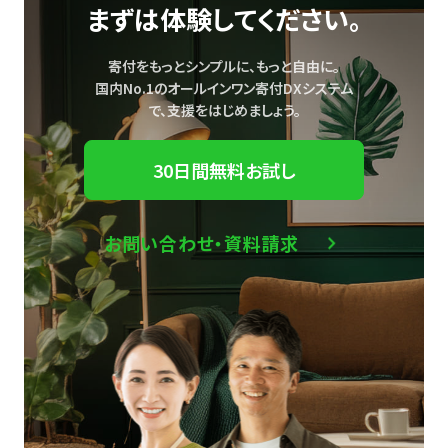
まずは体験してください。
寄付をもっとシンプルに、もっと自由に。
国内No.1のオールインワン寄付DXシステム
で、
支援をはじめましょう。
30日間無料お試し
お問い合わせ・資料請求