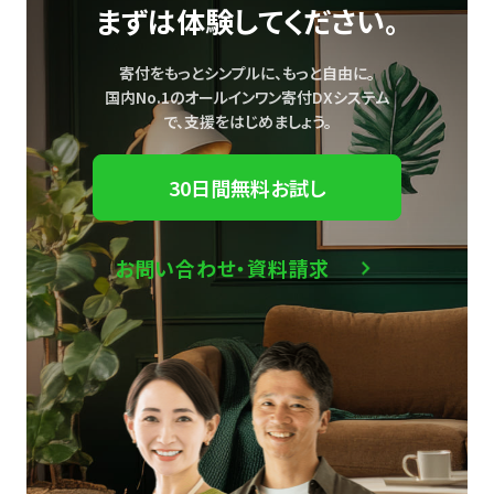
まずは体験してください。
寄付をもっとシンプルに、もっと自由に。
国内No.1のオールインワン寄付DXシステム
で、
支援をはじめましょう。
30日間無料お試し
お問い合わせ・資料請求