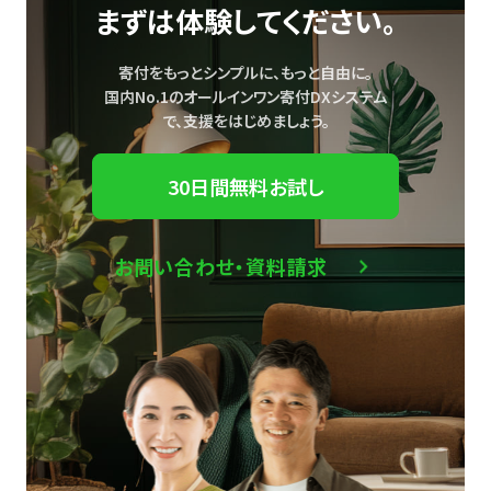
まずは体験してください。
寄付をもっとシンプルに、もっと自由に。
国内No.1のオールインワン寄付DXシステム
で、
支援をはじめましょう。
30日間無料お試し
お問い合わせ・資料請求