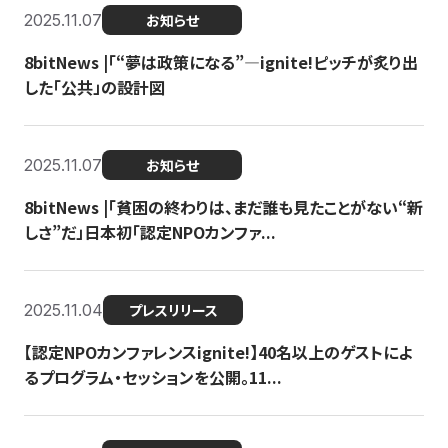
2025.11.07
お知らせ
8bitNews |「“夢は政策になる”—ignite!ピッチが炙り出
した「公共」の設計図
2025.11.07
お知らせ
8bitNews |「貧困の終わりは、まだ誰も見たことがない“新
しさ”だ」日本初「認定NPOカンファ...
2025.11.04
プレスリリース
【認定NPOカンファレンスignite!】40名以上のゲストによ
るプログラム・セッションを公開。11...