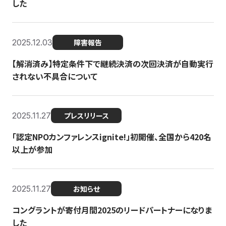
した
2025.12.03
障害報告
【解消済み】特定条件下で継続決済の次回決済が自動実行
されない不具合について
2025.11.27
プレスリリース
「認定NPOカンファレンスignite!」初開催、全国から420名
以上が参加
2025.11.27
お知らせ
コングラントが寄付月間2025のリードパートナーになりま
した