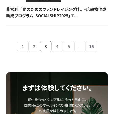
非営利活動のためのファンドレイジング伴走・広報物作成
助成プログラム「SOCIALSHIP2025」エ...
1
2
3
4
5
...
16
まずは体験してください。
寄付をもっとシンプルに、もっと自由に。
国内No.1のオールインワン寄付DXシステム
で、
支援をはじめましょう。