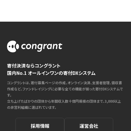
寄付決済ならコングラント
国内No.1 オールインワンの寄付DXシステム
コングラントは、寄付募集ページの作成、オンライン決済、支援者管理、領収書
作成など、ファンドレイジングに必要な全ての機能が揃った寄付DXシステムで
す。
立ち上げたばかりの団体から年間収入数十億円規模の団体まで、3,000以上
の非営利組織に選ばれています。
採用情報
運営会社