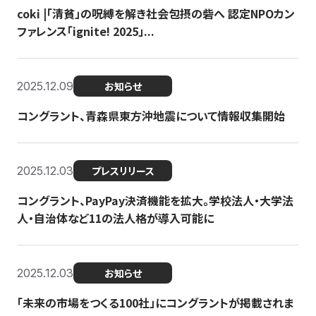
coki |「清貧」の呪縛を解き社会包摂の砦へ 認定NPOカン
ファレンス「ignite! 2025」...
2025.12.09
お知らせ
コングラント、青森県東方沖地震について情報収集開始
2025.12.03
プレスリリース
コングラント、PayPay決済機能を拡大。学校法人・大学法
人・自治体など11の法人格が導入可能に
2025.12.03
お知らせ
「未来の市場をつくる100社」にコングラントが掲載されま