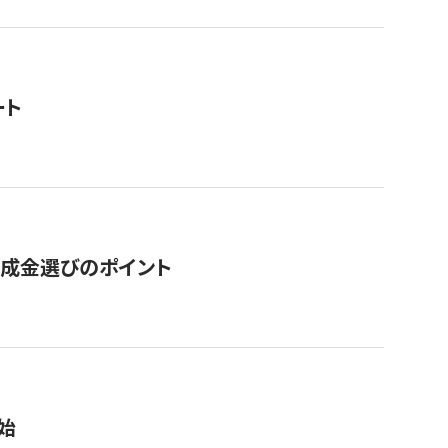
ート
助成金選びのポイント
始