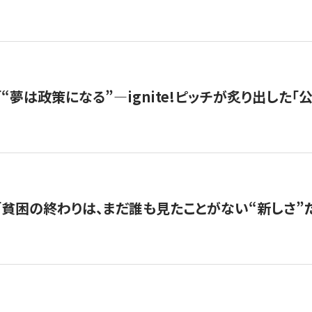
s |「“夢は政策になる”—ignite!ピッチが炙り出した
s |「貧困の終わりは、まだ誰も見たことがない“新しさ”だ