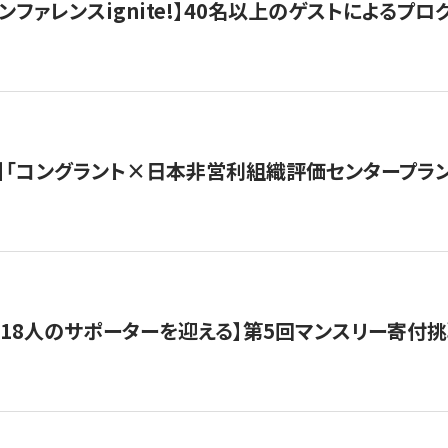
ンファレンスignite!】40名以上のゲストによるプログ
】「コングラント×日本非営利組織評価センタープラ
318人のサポーターを迎える】​​第5回マンスリー寄