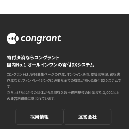
寄付決済ならコングラント
国内No.1 オールインワンの寄付DXシステム
コングラントは、寄付募集ページの作成、オンライン決済、支援者管理、領収書
作成など、ファンドレイジングに必要な全ての機能が揃った寄付DXシステムで
す。
立ち上げたばかりの団体から年間収入数十億円規模の団体まで、3,000以上
の非営利組織に選ばれています。
採用情報
運営会社