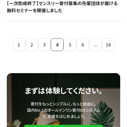
【一次助成終了】マンスリー寄付募集の先輩団体が届ける
無料セミナーを開催しました
1
2
3
4
5
6
...
16
まずは体験してください。
寄付をもっとシンプルに、もっと自由に。
国内No.1のオールインワン寄付DXシステム
で、
支援をはじめましょう。