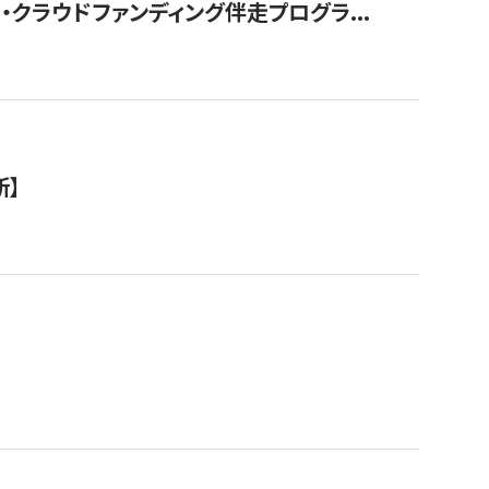
クラウドファンディング伴走プログラ...
新】