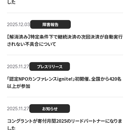
した
2025.12.03
障害報告
【解消済み】特定条件下で継続決済の次回決済が自動実行
されない不具合について
2025.11.27
プレスリリース
「認定NPOカンファレンスignite!」初開催、全国から420名
以上が参加
2025.11.27
お知らせ
コングラントが寄付月間2025のリードパートナーになりま
した