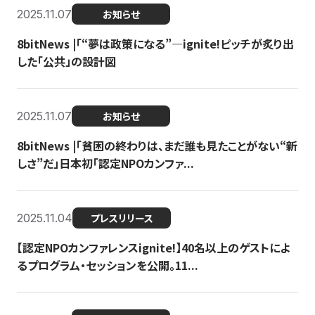
2025.11.07
お知らせ
8bitNews |「“夢は政策になる”—ignite!ピッチが炙り出
した「公共」の設計図
2025.11.07
お知らせ
8bitNews |「貧困の終わりは、まだ誰も見たことがない“新
しさ”だ」日本初「認定NPOカンファ...
2025.11.04
プレスリリース
【認定NPOカンファレンスignite!】40名以上のゲストによ
るプログラム・セッションを公開。11...