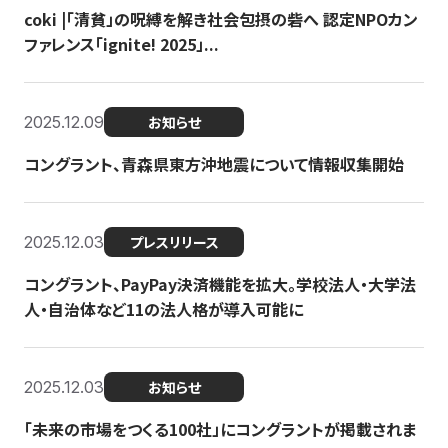
coki |「清貧」の呪縛を解き社会包摂の砦へ 認定NPOカン
ファレンス「ignite! 2025」...
2025.12.09
お知らせ
コングラント、青森県東方沖地震について情報収集開始
2025.12.03
プレスリリース
コングラント、PayPay決済機能を拡大。学校法人・大学法
人・自治体など11の法人格が導入可能に
2025.12.03
お知らせ
「未来の市場をつくる100社」にコングラントが掲載されま