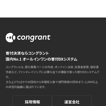
寄付決済ならコングラント
国内No.1 オールインワンの寄付DXシステム
コングラントは、寄付募集ページの作成、オンライン決済、支援者管理、領収書
作成など、ファンドレイジングに必要な全ての機能が揃った寄付DXシステムで
す。
立ち上げたばかりの団体から年間収入数十億円規模の団体まで、3,000以上
の非営利組織に選ばれています。
採用情報
運営会社