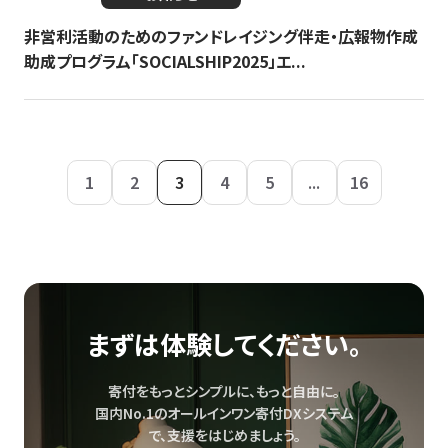
非営利活動のためのファンドレイジング伴走・広報物作成
助成プログラム「SOCIALSHIP2025」エ...
1
2
3
4
5
...
16
まずは体験してください。
寄付をもっとシンプルに、もっと自由に。
国内No.1のオールインワン寄付DXシステム
で、
支援をはじめましょう。