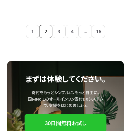
1
2
3
4
...
16
まずは体験してください。
寄付をもっとシンプルに、もっと自由に。
国内No.1のオールインワン寄付DXシステム
で、
支援をはじめましょう。
30日間無料お試し