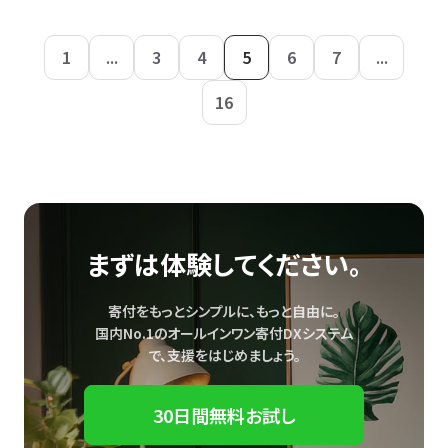
1
...
3
4
5
6
7
...
16
まずは体験してください。
寄付をもっとシンプルに、もっと自由に。
国内No.1のオールインワン寄付DXシステム
で、
支援をはじめましょう。
30日間無料お試し