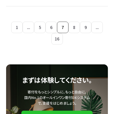
1
...
5
6
7
8
9
...
16
まずは体験してください。
寄付をもっとシンプルに、もっと自由に。
国内No.1のオールインワン寄付DXシステム
で、
支援をはじめましょう。