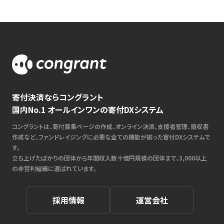
寄付決済ならコングラント
国内No.1 オールインワンの寄付DXシステム
コングラントは、寄付募集ページの作成、オンライン決済、支援者管理、領収書
作成など、ファンドレイジングに必要な全ての機能が揃った寄付DXシステムで
す。
立ち上げたばかりの団体から年間収入数十億円規模の団体まで、3,000以上
の非営利組織に選ばれています。
採用情報
運営会社