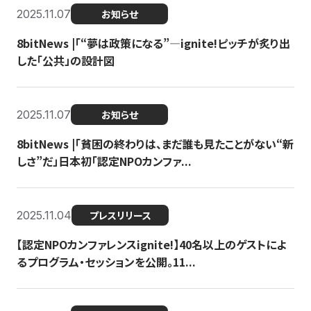
2025.11.07
お知らせ
8bitNews |「“夢は政策になる”—ignite!ピッチが炙り出
した「公共」の設計図
2025.11.07
お知らせ
8bitNews |「貧困の終わりは、まだ誰も見たことがない“新
しさ”だ」日本初「認定NPOカンファ...
2025.11.04
プレスリリース
【認定NPOカンファレンスignite!】40名以上のゲストによ
るプログラム・セッションを公開。11...