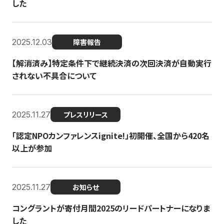
した
2025.12.03
障害報告
【解消済み】特定条件下で継続決済の次回決済が自動実行
されない不具合について
2025.11.27
プレスリリース
「認定NPOカンファレンスignite!」初開催、全国から420名
以上が参加
2025.11.27
お知らせ
コングラントが寄付月間2025のリードパートナーになりま
した