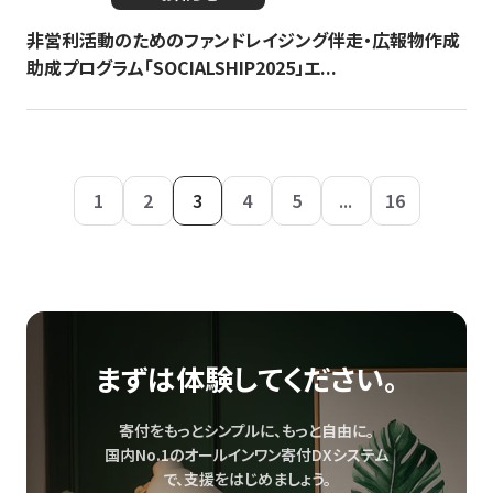
非営利活動のためのファンドレイジング伴走・広報物作成
助成プログラム「SOCIALSHIP2025」エ...
1
2
3
4
5
...
16
まずは体験してください。
寄付をもっとシンプルに、もっと自由に。
国内No.1のオールインワン寄付DXシステム
で、
支援をはじめましょう。