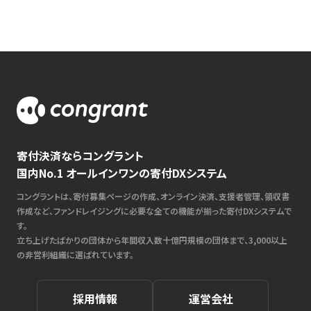
寄付決済ならコングラント
国内No.1 オールインワンの寄付DXシステム
コングラントは、寄付募集ページの作成、オンライン決済、支援者管理、領収書
作成など、ファンドレイジングに必要な全ての機能が揃った寄付DXシステムで
す。
立ち上げたばかりの団体から年間収入数十億円規模の団体まで、3,000以上
の非営利組織に選ばれています。
採用情報
運営会社