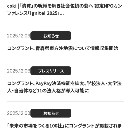
coki |「清貧」の呪縛を解き社会包摂の砦へ 認定NPOカン
ファレンス「ignite! 2025」...
2025.12.09
お知らせ
コングラント、青森県東方沖地震について情報収集開始
2025.12.03
プレスリリース
コングラント、PayPay決済機能を拡大。学校法人・大学法
人・自治体など11の法人格が導入可能に
2025.12.03
お知らせ
「未来の市場をつくる100社」にコングラントが掲載されま