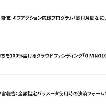
12/7開催】キフアクション応援プログラム「寄付月間なに
を100％届けるクラウドファンディング「GIVING100 b
障害報告：金額指定パラメータ使用時の決済フォーム