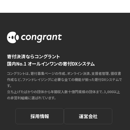
寄付決済ならコングラント
国内No.1 オールインワンの寄付DXシステム
コングラントは、寄付募集ページの作成、オンライン決済、支援者管理、領収書
作成など、ファンドレイジングに必要な全ての機能が揃った寄付DXシステムで
す。
立ち上げたばかりの団体から年間収入数十億円規模の団体まで、3,000以上
の非営利組織に選ばれています。
採用情報
運営会社