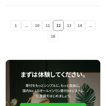
1
...
10
11
12
13
14
...
16
まずは体験してください。
寄付をもっとシンプルに、もっと自由に。
国内No.1のオールインワン寄付DXシステム
で、
支援をはじめましょう。