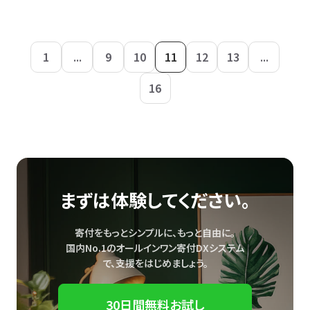
1
...
9
10
11
12
13
...
16
まずは体験してください。
寄付をもっとシンプルに、もっと自由に。
国内No.1のオールインワン寄付DXシステム
で、
支援をはじめましょう。
30日間無料お試し