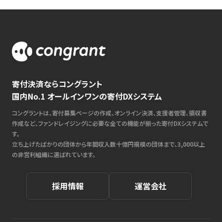
寄付決済ならコングラント
国内No.1 オールインワンの寄付DXシステム
コングラントは、寄付募集ページの作成、オンライン決済、支援者管理、領収書
作成など、ファンドレイジングに必要な全ての機能が揃った寄付DXシステムで
す。
立ち上げたばかりの団体から年間収入数十億円規模の団体まで、3,000以上
の非営利組織に選ばれています。
採用情報
運営会社