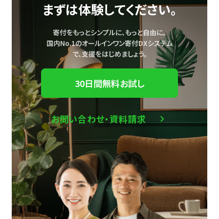
まずは体験してください。
寄付をもっとシンプルに、もっと自由に。
国内No.1のオールインワン寄付DXシステム
で、
支援をはじめましょう。
30日間無料お試し
お問い合わせ・資料請求