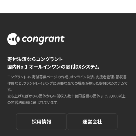
寄付決済ならコングラント
国内No.1 オールインワンの寄付DXシステム
コングラントは、寄付募集ページの作成、オンライン決済、支援者管理、領収書
作成など、ファンドレイジングに必要な全ての機能が揃った寄付DXシステムで
す。
立ち上げたばかりの団体から年間収入数十億円規模の団体まで、3,000以上
の非営利組織に選ばれています。
採用情報
運営会社