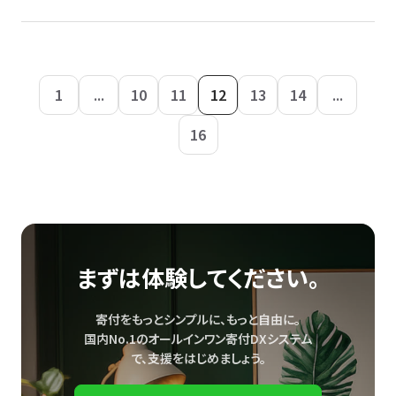
1
...
10
11
12
13
14
...
16
まずは体験してください。
寄付をもっとシンプルに、もっと自由に。
国内No.1のオールインワン寄付DXシステム
で、
支援をはじめましょう。