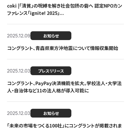
coki |「清貧」の呪縛を解き社会包摂の砦へ 認定NPOカン
ファレンス「ignite! 2025」...
2025.12.09
お知らせ
コングラント、青森県東方沖地震について情報収集開始
2025.12.03
プレスリリース
コングラント、PayPay決済機能を拡大。学校法人・大学法
人・自治体など11の法人格が導入可能に
2025.12.03
お知らせ
「未来の市場をつくる100社」にコングラントが掲載されま