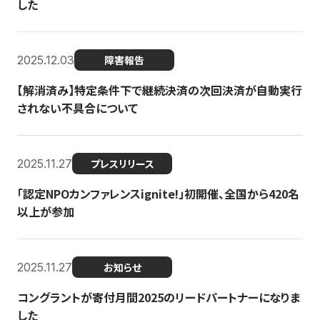
した
2025.12.03
障害報告
【解消済み】特定条件下で継続決済の次回決済が自動実行
されない不具合について
2025.11.27
プレスリリース
「認定NPOカンファレンスignite!」初開催、全国から420名
以上が参加
2025.11.27
お知らせ
コングラントが寄付月間2025のリードパートナーになりま
した