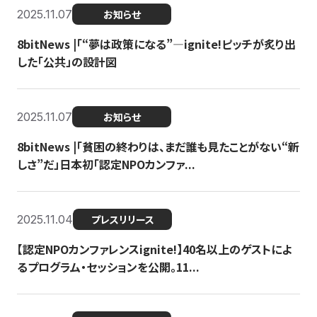
2025.11.07
お知らせ
8bitNews |「“夢は政策になる”—ignite!ピッチが炙り出
した「公共」の設計図
2025.11.07
お知らせ
8bitNews |「貧困の終わりは、まだ誰も見たことがない“新
しさ”だ」日本初「認定NPOカンファ...
2025.11.04
プレスリリース
【認定NPOカンファレンスignite!】40名以上のゲストによ
るプログラム・セッションを公開。11...