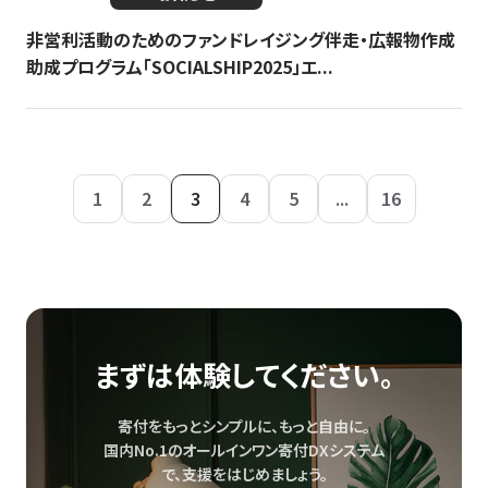
非営利活動のためのファンドレイジング伴走・広報物作成
助成プログラム「SOCIALSHIP2025」エ...
1
2
3
4
5
...
16
まずは体験してください。
寄付をもっとシンプルに、もっと自由に。
国内No.1のオールインワン寄付DXシステム
で、
支援をはじめましょう。