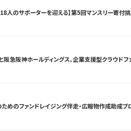
318人のサポーターを迎える】​​第5回マンスリー寄
と阪急阪神ホールディングス、企業支援型クラウドファン
めのファンドレイジング伴走・広報物作成助成プログラム「S