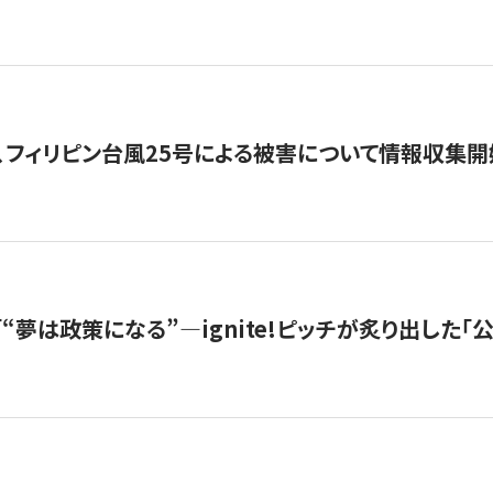
、フィリピン台風25号による被害について情報収集開
s |「“夢は政策になる”—ignite!ピッチが炙り出した