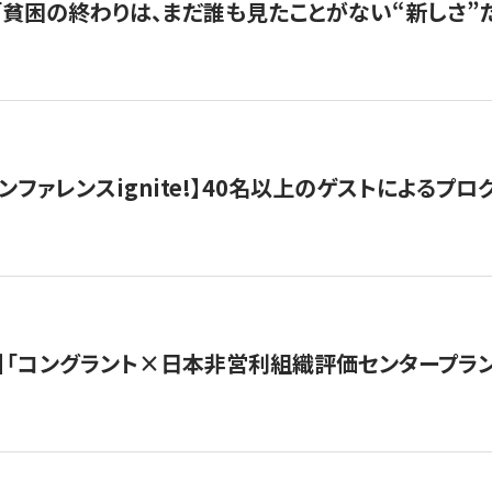
s |「貧困の終わりは、まだ誰も見たことがない“新しさ”だ
ンファレンスignite!】40名以上のゲストによるプログ
】「コングラント×日本非営利組織評価センタープラ