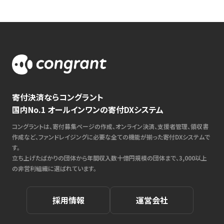
寄付決済ならコングラント
国内No.1 オールインワンの寄付DXシステム
コングラントは、寄付募集ページの作成、オンライン決済、支援者管理、領収書
作成など、ファンドレイジングに必要な全ての機能が揃った寄付DXシステムで
す。
立ち上げたばかりの団体から年間収入数十億円規模の団体まで、3,000以上
の非営利組織に選ばれています。
採用情報
運営会社