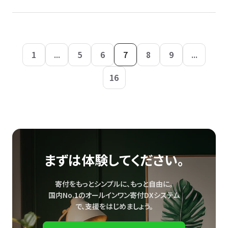
1
...
5
6
7
8
9
...
16
まずは体験してください。
寄付をもっとシンプルに、もっと自由に。
国内No.1のオールインワン寄付DXシステム
で、
支援をはじめましょう。