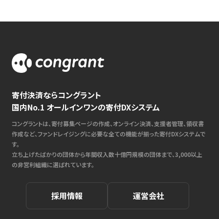
寄付決済ならコングラント
国内No.1 オールインワンの寄付DXシステム
コングラントは、寄付募集ページの作成、オンライン決済、支援者管理、領収書
作成など、ファンドレイジングに必要な全ての機能が揃った寄付DXシステムで
す。
立ち上げたばかりの団体から年間収入数十億円規模の団体まで、3,000以上
の非営利組織に選ばれています。
採用情報
運営会社