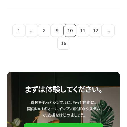
1
...
8
9
10
11
12
...
16
まずは体験してください。
寄付をもっとシンプルに、もっと自由に。
国内No.1のオールインワン寄付DXシステム
で、
支援をはじめましょう。