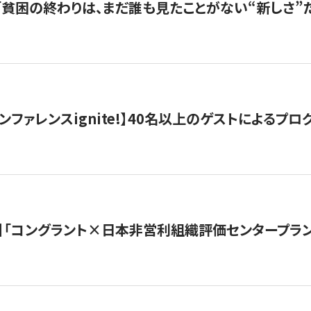
s |「貧困の終わりは、まだ誰も見たことがない“新しさ”だ
ンファレンスignite!】40名以上のゲストによるプログ
】「コングラント×日本非営利組織評価センタープラ