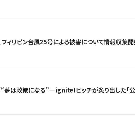
、フィリピン台風25号による被害について情報収集開
s |「“夢は政策になる”—ignite!ピッチが炙り出した