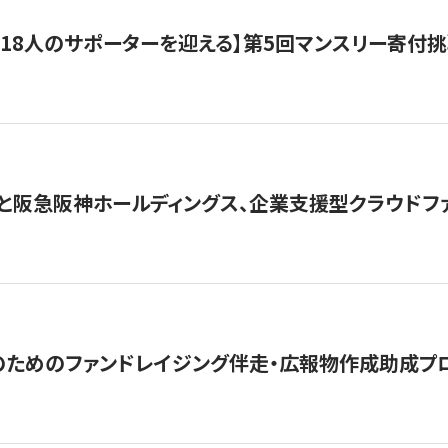
318人のサポーターを迎える】​​第5回マンスリー寄
と阪急阪神ホールディングス、企業支援型クラウドファン
めのファンドレイジング伴走・広報物作成助成プログラム「S