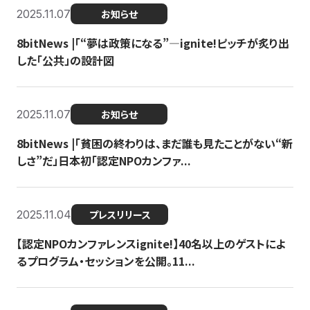
2025.11.07
お知らせ
8bitNews |「“夢は政策になる”—ignite!ピッチが炙り出
した「公共」の設計図
2025.11.07
お知らせ
8bitNews |「貧困の終わりは、まだ誰も見たことがない“新
しさ”だ」日本初「認定NPOカンファ...
2025.11.04
プレスリリース
【認定NPOカンファレンスignite!】40名以上のゲストによ
るプログラム・セッションを公開。11...