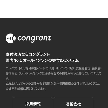
寄付決済ならコングラント
国内No.1 オールインワンの寄付DXシステム
コングラントは、寄付募集ページの作成、オンライン決済、支援者管理、領収書
作成など、ファンドレイジングに必要な全ての機能が揃った寄付DXシステムで
す。
立ち上げたばかりの団体から年間収入数十億円規模の団体まで、3,000以上
の非営利組織に選ばれています。
採用情報
運営会社