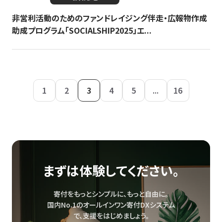
非営利活動のためのファンドレイジング伴走・広報物作成
助成プログラム「SOCIALSHIP2025」エ...
1
2
3
4
5
...
16
まずは体験してください。
寄付をもっとシンプルに、もっと自由に。
国内No.1のオールインワン寄付DXシステム
で、
支援をはじめましょう。