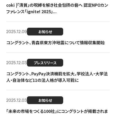
coki |「清貧」の呪縛を解き社会包摂の砦へ 認定NPOカン
ファレンス「ignite! 2025」...
2025.12.09
お知らせ
コングラント、青森県東方沖地震について情報収集開始
2025.12.03
プレスリリース
コングラント、PayPay決済機能を拡大。学校法人・大学法
人・自治体など11の法人格が導入可能に
2025.12.03
お知らせ
「未来の市場をつくる100社」にコングラントが掲載されま