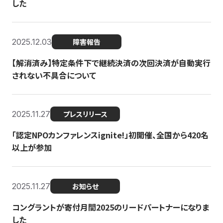
した
2025.12.03
障害報告
【解消済み】特定条件下で継続決済の次回決済が自動実行
されない不具合について
2025.11.27
プレスリリース
「認定NPOカンファレンスignite!」初開催、全国から420名
以上が参加
2025.11.27
お知らせ
コングラントが寄付月間2025のリードパートナーになりま
した