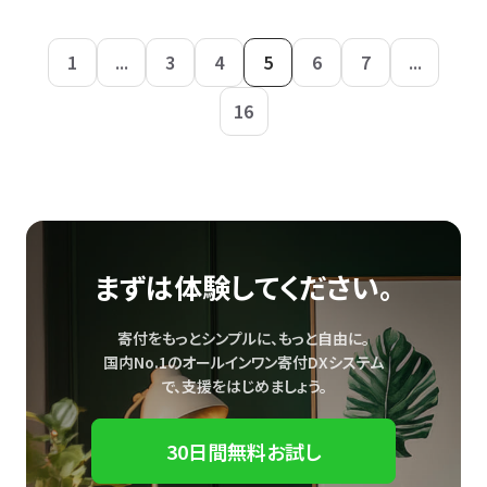
1
...
3
4
5
6
7
...
16
まずは体験してください。
寄付をもっとシンプルに、もっと自由に。
国内No.1のオールインワン寄付DXシステム
で、
支援をはじめましょう。
30日間無料お試し