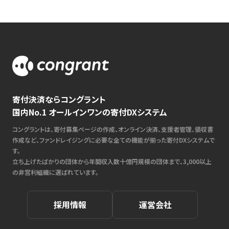
寄付決済ならコングラント
国内No.1 オールインワンの寄付DXシステム
コングラントは、寄付募集ページの作成、オンライン決済、支援者管理、領収書
作成など、ファンドレイジングに必要な全ての機能が揃った寄付DXシステムで
す。
立ち上げたばかりの団体から年間収入数十億円規模の団体まで、3,000以上
の非営利組織に選ばれています。
採用情報
運営会社