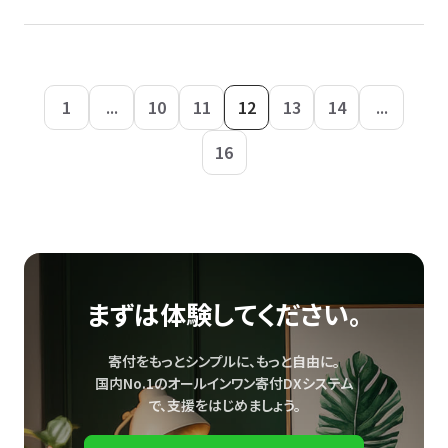
1
...
10
11
12
13
14
...
16
まずは体験してください。
寄付をもっとシンプルに、もっと自由に。
国内No.1のオールインワン寄付DXシステム
で、
支援をはじめましょう。