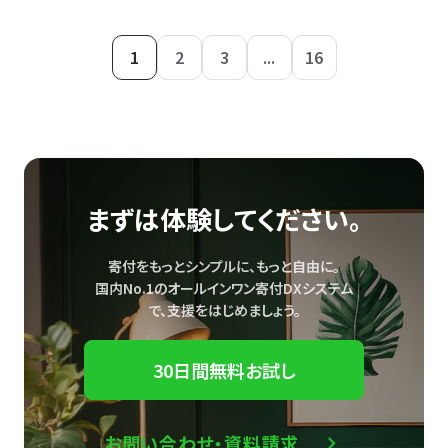
1
2
3
...
16
まずは体験してください。
寄付をもっとシンプルに、もっと自由に。
国内No.1のオールインワン寄付DXシステム
で、
支援をはじめましょう。
30日間無料お試し
お問い合わせ・資料請求