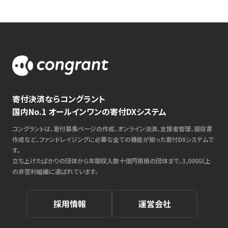
寄付決済ならコングラント
国内No.1 オールインワンの寄付DXシステム
コングラントは、寄付募集ページの作成、オンライン決済、支援者管理、領収書
作成など、ファンドレイジングに必要な全ての機能が揃った寄付DXシステムで
す。
立ち上げたばかりの団体から年間収入数十億円規模の団体まで、3,000以上
の非営利組織に選ばれています。
採用情報
運営会社