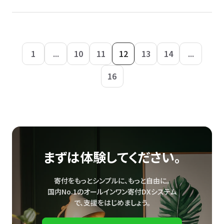
1
...
10
11
12
13
14
...
16
まずは体験してください。
寄付をもっとシンプルに、もっと自由に。
国内No.1のオールインワン寄付DXシステム
で、
支援をはじめましょう。