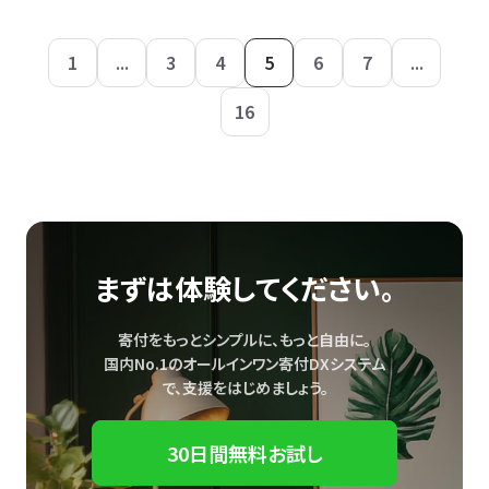
1
...
3
4
5
6
7
...
16
まずは体験してください。
寄付をもっとシンプルに、もっと自由に。
国内No.1のオールインワン寄付DXシステム
で、
支援をはじめましょう。
30日間無料お試し