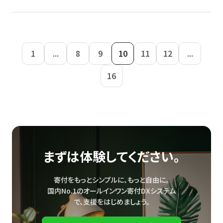
1
...
8
9
10
11
12
...
16
まずは体験してください。
寄付をもっとシンプルに、もっと自由に。
国内No.1のオールインワン寄付DXシステム
で、
支援をはじめましょう。