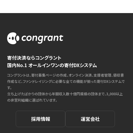
寄付決済ならコングラント
国内No.1 オールインワンの寄付DXシステム
コングラントは、寄付募集ページの作成、オンライン決済、支援者管理、領収書
作成など、ファンドレイジングに必要な全ての機能が揃った寄付DXシステムで
す。
立ち上げたばかりの団体から年間収入数十億円規模の団体まで、3,000以上
の非営利組織に選ばれています。
採用情報
運営会社