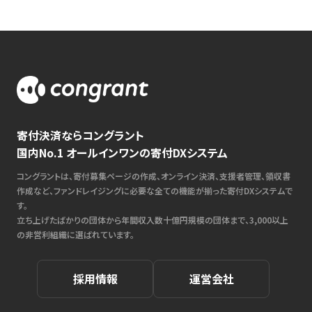
寄付決済ならコングラント
国内No.1 オールインワンの寄付DXシステム
コングラントは、寄付募集ページの作成、オンライン決済、支援者管理、領収書
作成など、ファンドレイジングに必要な全ての機能が揃った寄付DXシステムで
す。
立ち上げたばかりの団体から年間収入数十億円規模の団体まで、3,000以上
の非営利組織に選ばれています。
採用情報
運営会社