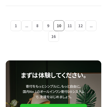
1
...
8
9
10
11
12
...
16
まずは体験してください。
寄付をもっとシンプルに、もっと自由に。
国内No.1のオールインワン寄付DXシステム
で、
支援をはじめましょう。