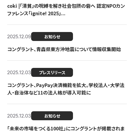
coki |「清貧」の呪縛を解き社会包摂の砦へ 認定NPOカン
ファレンス「ignite! 2025」...
2025.12.09
お知らせ
コングラント、青森県東方沖地震について情報収集開始
2025.12.03
プレスリリース
コングラント、PayPay決済機能を拡大。学校法人・大学法
人・自治体など11の法人格が導入可能に
2025.12.03
お知らせ
「未来の市場をつくる100社」にコングラントが掲載されま