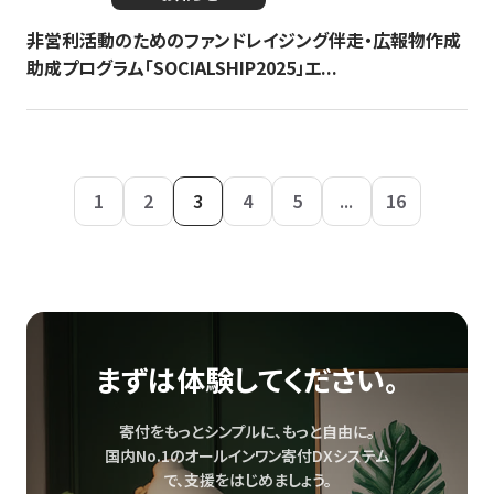
非営利活動のためのファンドレイジング伴走・広報物作成
助成プログラム「SOCIALSHIP2025」エ...
1
2
3
4
5
...
16
まずは体験してください。
寄付をもっとシンプルに、もっと自由に。
国内No.1のオールインワン寄付DXシステム
で、
支援をはじめましょう。