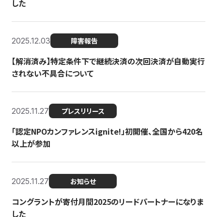
した
2025.12.03
障害報告
【解消済み】特定条件下で継続決済の次回決済が自動実行
されない不具合について
2025.11.27
プレスリリース
「認定NPOカンファレンスignite!」初開催、全国から420名
以上が参加
2025.11.27
お知らせ
コングラントが寄付月間2025のリードパートナーになりま
した