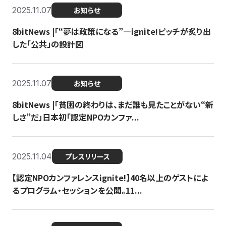
2025.11.07
お知らせ
8bitNews |「“夢は政策になる”—ignite!ピッチが炙り出
した「公共」の設計図
2025.11.07
お知らせ
8bitNews |「貧困の終わりは、まだ誰も見たことがない“新
しさ”だ」日本初「認定NPOカンファ...
2025.11.04
プレスリリース
【認定NPOカンファレンスignite!】40名以上のゲストによ
るプログラム・セッションを公開。11...