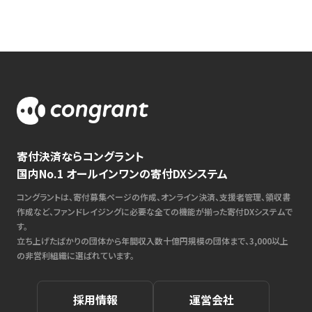
寄付決済ならコングラント
国内No.1 オールインワンの寄付DXシステム
コングラントは、寄付募集ページの作成、オンライン決済、支援者管理、領収書
作成など、ファンドレイジングに必要な全ての機能が揃った寄付DXシステムで
す。
立ち上げたばかりの団体から年間収入数十億円規模の団体まで、3,000以上
の非営利組織に選ばれています。
採用情報
運営会社