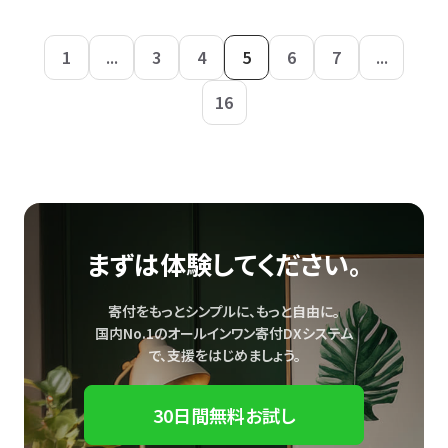
1
...
3
4
5
6
7
...
16
まずは体験してください。
寄付をもっとシンプルに、もっと自由に。
国内No.1のオールインワン寄付DXシステム
で、
支援をはじめましょう。
30日間無料お試し