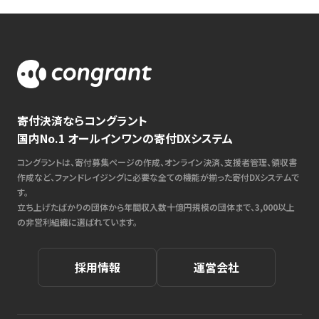
寄付決済ならコングラント
国内No.1 オールインワンの寄付DXシステム
コングラントは、寄付募集ページの作成、オンライン決済、支援者管理、領収書
作成など、ファンドレイジングに必要な全ての機能が揃った寄付DXシステムで
す。
立ち上げたばかりの団体から年間収入数十億円規模の団体まで、3,000以上
の非営利組織に選ばれています。
採用情報
運営会社