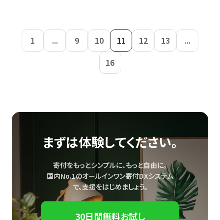
1
...
9
10
11
12
13
...
16
まずは体験してください。
寄付をもっとシンプルに、もっと自由に。
国内No.1のオールインワン寄付DXシステム
で、
支援をはじめましょう。
30日間無料お試し