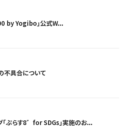
y Yogibo」公式W...
の不具合について
す8゛for SDGs」実施のお...