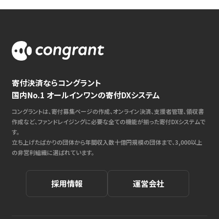
寄付決済ならコングラント
国内No.1 オールインワンの寄付DXシステム
コングラントは、寄付募集ページの作成、オンライン決済、支援者管理、領収書
作成など、ファンドレイジングに必要な全ての機能が揃った寄付DXシステムで
す。
立ち上げたばかりの団体から年間収入数十億円規模の団体まで、3,000以上
の非営利組織に選ばれています。
採用情報
運営会社