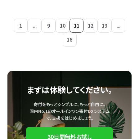
1
...
9
10
11
12
13
...
16
まずは体験してください。
寄付をもっとシンプルに、もっと自由に。
国内No.1のオールインワン寄付DXシステム
で、
支援をはじめましょう。
30日間無料お試し