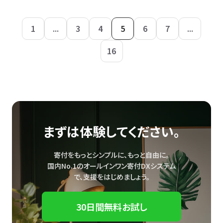
1
...
3
4
5
6
7
...
16
まずは体験してください。
寄付をもっとシンプルに、もっと自由に。
国内No.1のオールインワン寄付DXシステム
で、
支援をはじめましょう。
30日間無料お試し