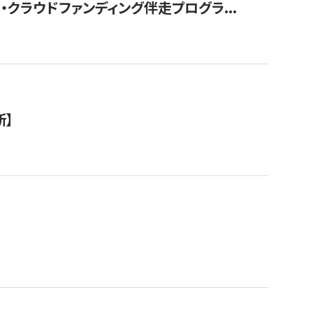
クラウドファンディング伴走プログラ...
新】