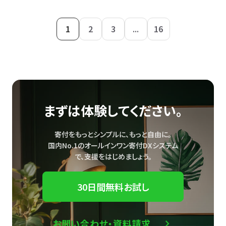
1
2
3
...
16
まずは体験してください。
寄付をもっとシンプルに、もっと自由に。
国内No.1のオールインワン寄付DXシステム
で、
支援をはじめましょう。
30日間無料お試し
お問い合わせ・資料請求