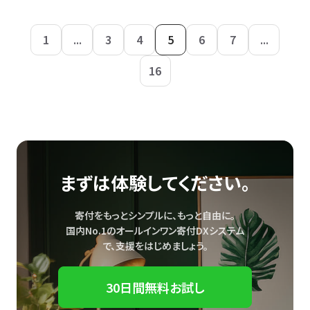
1
...
3
4
5
6
7
...
16
まずは体験してください。
寄付をもっとシンプルに、もっと自由に。
国内No.1のオールインワン寄付DXシステム
で、
支援をはじめましょう。
30日間無料お試し