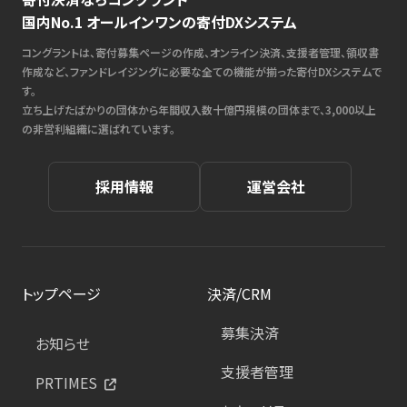
国内No.1 オールインワンの寄付DXシステム
コングラントは、寄付募集ページの作成、オンライン決済、支援者管理、領収書
作成など、ファンドレイジングに必要な全ての機能が揃った寄付DXシステムで
す。
立ち上げたばかりの団体から年間収入数十億円規模の団体まで、3,000以上
の非営利組織に選ばれています。
採用情報
運営会社
トップページ
決済/CRM
募集決済
お知らせ
支援者管理
PRTIMES