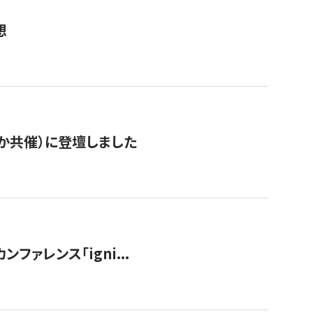
想
か共催）に登壇しました
ンファレンス「igni...