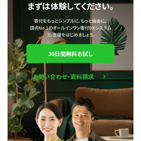
まずは体験してください。
寄付をもっとシンプルに、もっと自由に。
国内No.1のオールインワン寄付DXシステム
で、
支援をはじめましょう。
30日間無料お試し
お問い合わせ・資料請求