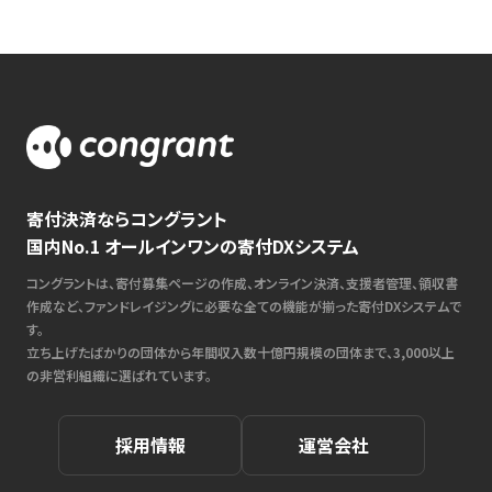
寄付決済ならコングラント
国内No.1 オールインワンの寄付DXシステム
コングラントは、寄付募集ページの作成、オンライン決済、支援者管理、領収書
作成など、ファンドレイジングに必要な全ての機能が揃った寄付DXシステムで
す。
立ち上げたばかりの団体から年間収入数十億円規模の団体まで、3,000以上
の非営利組織に選ばれています。
採用情報
運営会社