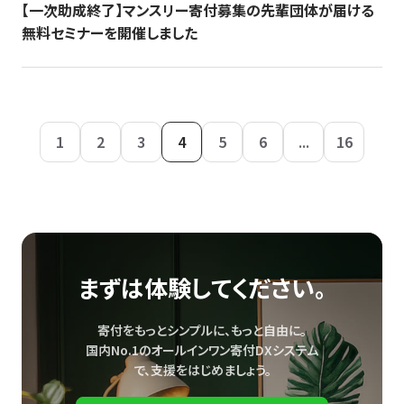
【一次助成終了】マンスリー寄付募集の先輩団体が届ける
無料セミナーを開催しました
1
2
3
4
5
6
...
16
まずは体験してください。
寄付をもっとシンプルに、もっと自由に。
国内No.1のオールインワン寄付DXシステム
で、
支援をはじめましょう。