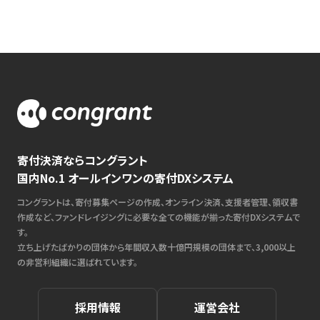
寄付決済ならコングラント
国内No.1 オールインワンの寄付DXシステム
コングラントは、寄付募集ページの作成、オンライン決済、支援者管理、領収書
作成など、ファンドレイジングに必要な全ての機能が揃った寄付DXシステムで
す。
立ち上げたばかりの団体から年間収入数十億円規模の団体まで、3,000以上
の非営利組織に選ばれています。
採用情報
運営会社