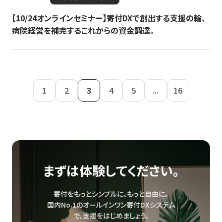
【10/24オンラインセミナー】寄付DXで創出する支援の輪、
病院経営を補完するこれからの資金調達。
1
2
3
4
5
...
16
まずは体験してください。
寄付をもっとシンプルに、もっと自由に。
国内No.1のオールインワン寄付DXシステム
で、
支援をはじめましょう。