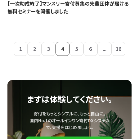
【一次助成終了】マンスリー寄付募集の先輩団体が届ける
無料セミナーを開催しました
1
2
3
4
5
6
...
16
まずは体験してください。
寄付をもっとシンプルに、もっと自由に。
国内No.1のオールインワン寄付DXシステム
で、
支援をはじめましょう。