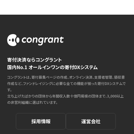
寄付決済ならコングラント
国内No.1 オールインワンの寄付DXシステム
コングラントは、寄付募集ページの作成、オンライン決済、支援者管理、領収書
作成など、ファンドレイジングに必要な全ての機能が揃った寄付DXシステムで
す。
立ち上げたばかりの団体から年間収入数十億円規模の団体まで、3,000以上
の非営利組織に選ばれています。
採用情報
運営会社