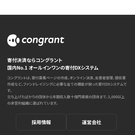
寄付決済ならコングラント
国内No.1 オールインワンの寄付DXシステム
コングラントは、寄付募集ページの作成、オンライン決済、支援者管理、領収書
作成など、ファンドレイジングに必要な全ての機能が揃った寄付DXシステムで
す。
立ち上げたばかりの団体から年間収入数十億円規模の団体まで、3,000以上
の非営利組織に選ばれています。
採用情報
運営会社