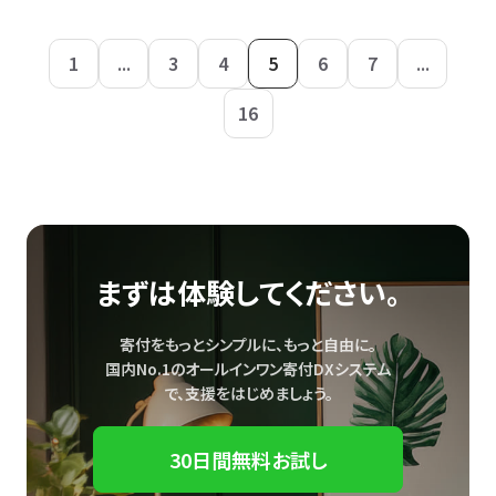
1
...
3
4
5
6
7
...
16
まずは体験してください。
寄付をもっとシンプルに、もっと自由に。
国内No.1のオールインワン寄付DXシステム
で、
支援をはじめましょう。
30日間無料お試し